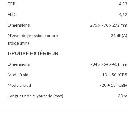
EER
4,33
FLIC
4,12
Dimensions
295 x 778 x 272 mm
Niveau de pression sonore
21 dB(A)
froide (min)
GROUPE EXTÉRIEUR
Dimensions
734 x 954 x 401 mm
Mode froid
-10 + 50 °CBS
Mode chaud
-20 + 18 °CBH
Longueur de tuyauterie (max)
30 m