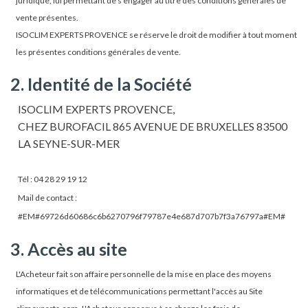
juridique, lui permettant de s'engager au titre des conditions générales de
vente présentes.
ISOCLIM EXPERTS PROVENCE se réserve le droit de modifier à tout moment
les présentes conditions générales de vente.
2. Identité de la Société
ISOCLIM EXPERTS PROVENCE,
CHEZ BUROFACIL 865 AVENUE DE BRUXELLES 83500
LA SEYNE-SUR-MER
Tél : 04 28 29 19 12
Mail de contact :
#EM#69726d60686c6b6270796f79787e4e687d707b7f3a76797a#EM#
3. Accès au site
L'Acheteur fait son affaire personnelle de la mise en place des moyens
informatiques et de télécommunications permettant l'accès au Site