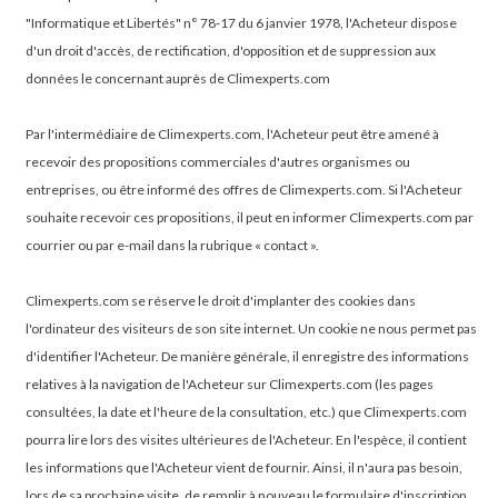
"Informatique et Libertés" n° 78-17 du 6 janvier 1978, l'Acheteur dispose
d'un droit d'accès, de rectification, d'opposition et de suppression aux
données le concernant auprès de Climexperts.com
Par l'intermédiaire de Climexperts.com, l'Acheteur peut être amené à
recevoir des propositions commerciales d'autres organismes ou
entreprises, ou être informé des offres de Climexperts.com. Si l'Acheteur
souhaite recevoir ces propositions, il peut en informer Climexperts.com par
courrier ou par e-mail dans la rubrique « contact ».
Climexperts.com se réserve le droit d'implanter des cookies dans
l'ordinateur des visiteurs de son site internet. Un cookie ne nous permet pas
d'identifier l'Acheteur. De manière générale, il enregistre des informations
relatives à la navigation de l'Acheteur sur Climexperts.com (les pages
consultées, la date et l'heure de la consultation, etc.) que Climexperts.com
pourra lire lors des visites ultérieures de l'Acheteur. En l'espèce, il contient
les informations que l'Acheteur vient de fournir. Ainsi, il n'aura pas besoin,
lors de sa prochaine visite, de remplir à nouveau le formulaire d'inscription