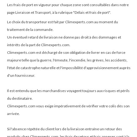
Les frais de port en vigueur pour chaque zone sont consultables dans notre
page Livraison et Transport, à la rubrique "Délais et frais de port".
Le choix du transporteur est fait par Climexperts.com au moment du
traitement de la commande.
Un éventuel retard de livraison ne donne pas droit à des dommages et
intérêts de la part de Climexperts.com.
Climexperts.com est déchargé de son obligation de livrer en cas de force
majeure telle que la guerre, l'émeute, l'incendie, les grèves, les accidents,
l'état de catastrophe naturelle et l'impossibilité d'approvisionnement auprès
d'un fournisseur.
Il est entendu que les marchandises voyagent toujours aux risques et périls
du destinataire.
Climexperts.com vous exige impérativement de vérifier votre colis dès son
arrivée.
Si l'absence répétée du client lors de la livraison entraîne un retour des
produits chez Climexperts.com, les frais de retour et frais annexes sont à la