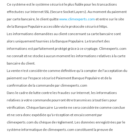
Ce système est le système sécurisé le plus fiable pour les transactions
effectuées sur Internet SSL (Secure Socket Layers). Au moment du paiement
par carte bancaire, le client quitte
www.climexperts.com
et entre sur le site
de la Banque Populaire accessible via le protocole sécurisé https.
Les informations demandées au client concernant sa carte bancaire sont
alors uniquement fournies à la Banque Populaire. Le transfert des
informations est parfaitement protégé grâce à ce cryptage. Climexperts.com
ne connaît et ne stocke à aucun moment les informations relatives à la carte
bancaire du client.
La vente n'est considérée comme définitive qu'à compter de l'acceptation du
paiement sur l'espace sécurisé Paiement Banque Populaire et de la
confirmation de la commande par climexperts.com
Dans le cadre de lutte contre les fraudes sur Internet, les informations
relatives à votre commande pourront être transmises à tout tiers pour
vérification.
Chèque bancaire
La vente ne sera considérée comme conclue
et ne sera donc expédiée qu'à réception et encaissement par
climexperts.com du chèque de règlement.
Les données enregistrées par le
système informatique de climexperts.com constituent la preuve de